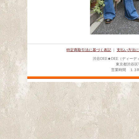
特定商取引法に基づく表記
｜
支払い方法に
渋谷DEE★DEE（ディー
東京都渋谷区宇田川
営業時間 １３