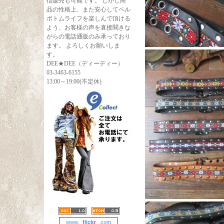
信販売も可能です。 しかし商
品の性格上、また安心してベル
ボトムライフを楽しんで頂ける
よう、お客様の声を直接聞きな
がらの電話通販のみ承っており
ます。 よろしくお願いしま
す。
DEE★DEE（ディーディー）
03-3463-6155
13:00～19:00(不定休)
www.
flick
r
.com