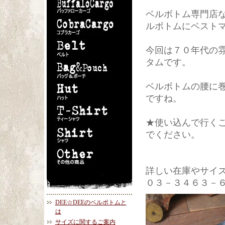
ベルボトム専門店
ルボトムにベスト
今回は７０年代の
タムです。
ベルボトムの腰に
ですね。
★使い込んで行く
でください。
詳しい在庫やサイズ
０３－３４６３－
DEE☆DEEのベルボトムと
は
サイズに関するご案内