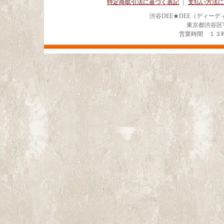
特定商取引法に基づく表記
｜
支払い方法に
渋谷DEE★DEE（ディー
東京都渋谷区宇田川
営業時間 １３