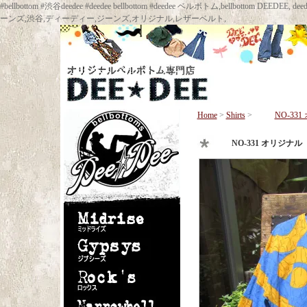
#bellbottom #渋谷deedee #deedee bellbottom #deedee ベルボトム,bellbot
ーンズ,渋谷,ディーディー,ジーンズ,オリジナル,レザーベルト,
Home
>
Shirts
>
NO-3
NO-331 オリジナ