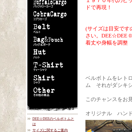
１９７０年代のヒ
ドで再現！
(サイズは目安で
さい。DEE☆DEE 03-
着丈や身幅を調整
ベルボトムをレト
ム それがダシキ
このチャンスをお
オリジナル ハン
DEE☆DEEのベルボトムと
は
サイズに関するご案内