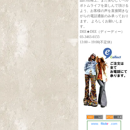
品の性格上、また安心してベル
ボトムライフを楽しんで頂ける
よう、お客様の声を直接聞きな
がらの電話通販のみ承っており
ます。 よろしくお願いしま
す。
DEE★DEE（ディーディー）
03-3463-6155
13:00～19:00(不定休)
www.
flick
r
.com