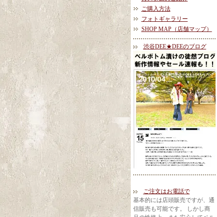
ご購入方法
フォトギャラリー
SHOP MAP（店舗マップ）
渋谷DEE★DEEのブログ
ご注文はお電話で
基本的には店頭販売ですが、通
信販売も可能です。 しかし商