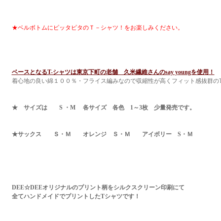
★ベルボトムにピッタピタのＴ－シャツ！をお楽しみください。
ベースとなるT-シャツは東京下町の老舗 久米繊維さんのsay youngを使用！
着心地の良い綿１００％・フライス編みなので収縮性が高くフィット感抜群の
★ サイズは S ・M 各サイズ 各色 1～3枚 少量発売です。
★サックス Ｓ・Ｍ オレンジ Ｓ・Ｍ アイボリー S・Ｍ
DEE☆DEEオリジナルのプリント柄をシルクスクリーン印刷にて
全てハンドメイドでプリントしたTシャツです！