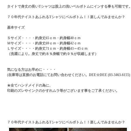
タイトで身丈の長いTシャツは股上の浅いベルボトムにインする事も可能です
７０年代テイストあふれるTシャツにベルボトム！！楽しんでみませんか？
基本サイズ
Ｓサイズ・・・・約身丈65ｃｍ・約身幅40ｃｍ
Ｍサイズ・・・・約身丈69ｃｍ・約身幅42ｃｍ
Ｌサイズ・・・・約身丈71ｃｍ・約身幅43～45ｃｍ
（洗濯により。身丈で約８％身幅で約９％が収縮します）
気になる方はお早めに・・・・
(在庫等は直接のお電話にてお問い合わせください。DEE☆DEE (03-3463-6155)
★全てハンドメイドの為に、
印刷のズレやインクのかすれムラ等がございます事をご了承ください。
７０年代テイストあふれるTシャツにベルボトム！！楽しんでみませんか？