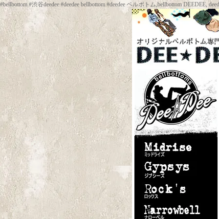
#bellbottom #渋谷deedee #deedee bellbottom #deedee ベルボトム,be