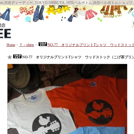
llbottom DEEDEE, deedee,渋谷ディーディー, TOKYO SHIBUYA ,1970,ベルボト
Home
>
Ｔ－shirts
>
NO-77 オリジナルプリントTシャツ ウッドスト
NO-77 オリジナルプリントTシャツ ウッドストック（こげ茶プリ