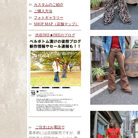
カスタムのご紹介
ご購入方法
フォトギャラリー
SHOP MAP（店舗マップ）
渋谷DEE★DEEのブログ
ご注文はお電話で
基本的には店頭販売ですが、通