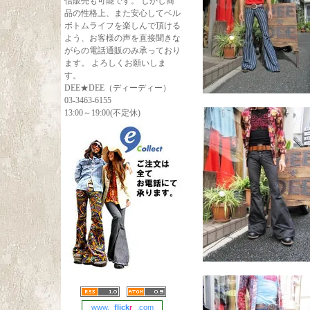
信販売も可能です。 しかし商
品の性格上、また安心してベル
ボトムライフを楽しんで頂ける
よう、お客様の声を直接聞きな
がらの電話通販のみ承っており
ます。 よろしくお願いしま
す。
DEE★DEE（ディーディー）
03-3463-6155
13:00～19:00(不定休)
www.
flick
r
.com