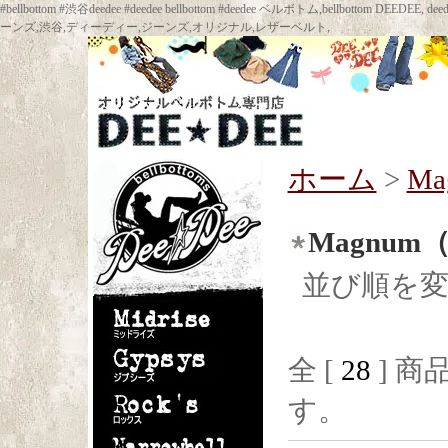
#bellbottom #渋谷deedee #deedee bellbottom #deedee ベルボトム,bellbot
ーンズ,渋谷,ディーディー,ジーンズ,オリジナル,レザーベルト,
ホーム
>
M
Magnu
並び順を
全 [
28
] 商品
す。