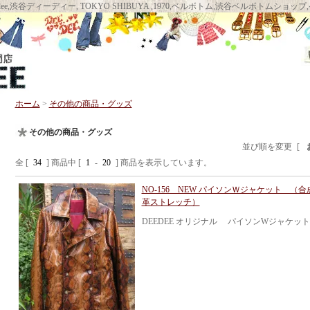
llbottom DEEDEE, deedee,渋谷ディーディー, TOKYO SHIBUYA ,1970,ベルボト
ホーム
>
その他の商品・グッズ
その他の商品・グッズ
並び順を変更
[
全 [
34
] 商品中 [
1
-
20
] 商品を表示しています。
NO-156 NEW パイソンＷジャケット （合
革ストレッチ）
DEEDEE オリジナル パイソンWジャケッ