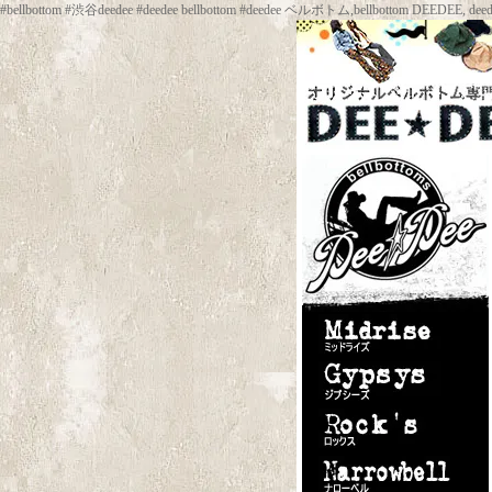
#bellbottom #渋谷deedee #deedee bellbottom #deedee ベルボトム,be