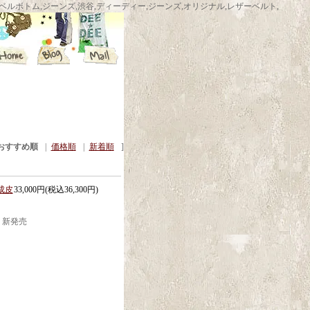
ム,渋谷ベルボトムショップ,ベルボトム,ジーンズ,渋谷,ディーディー,ジーンズ,オリジナル,レザーベルト,
おすすめ順
|
価格順
|
新着順
]
成皮
33,000円(税込36,300円)
ト 新発売