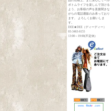
品の性格上、また安心してベル
ボトムライフを楽しんで頂ける
よう、お客様の声を直接聞きな
がらの電話通販のみ承っており
ます。 よろしくお願いしま
す。
DEE★DEE（ディーディー）
03-3463-6155
13:00～19:00(不定休)
www.
flick
r
.com