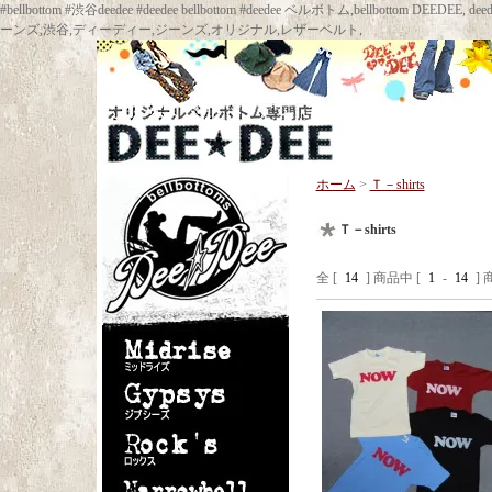
#bellbottom #渋谷deedee #deedee bellbottom #deedee ベルボトム,bellbot
ーンズ,渋谷,ディーディー,ジーンズ,オリジナル,レザーベルト,
ホーム
>
Ｔ－shirts
Ｔ－shirts
全 [
14
] 商品中 [
1
-
14
]