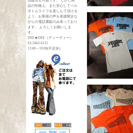
信販売も可能です。 しかし商
品の性格上、また安心してベル
ボトムライフを楽しんで頂ける
よう、お客様の声を直接聞きな
がらの電話通販のみ承っており
ます。 よろしくお願いしま
す。
DEE★DEE（ディーディー）
03-3463-6155
13:00～19:00(不定休)
www.
flick
r
.com