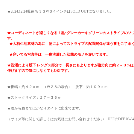
★2024.12.24現在 Ｗ３３W３４インチはSOLD OUTになりました。
★コーディネートが楽しくなる！黒×グレーカーキグリーンのストライプのソ
す。
★大柄生地素材の為に 物によってストライプの配置関係が違う事をご了承
★穿いてる写真等は 一度洗濯した状態のモノを穿いてます。
★洗濯により股下 レングス部分で 長さにもよりますが縦方向に約２～３%
伸びますので気にしなくてもOK!です。
★裾幅：約４２ｃｍ （Ｗ２８の場合） 股下 約１０９ｃｍ
★ストックサイズ：２７～３６ｗ
★腰から膝まではかなりタイトに出来てます。
（サイズ等に関して詳しくはお気軽にお問い合わせください DEE☆DEE 03-3463-