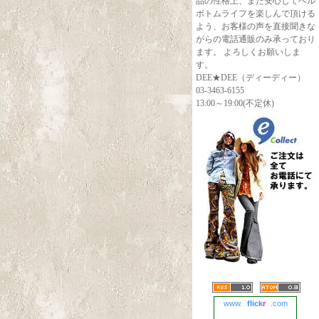
品の性格上、また安心してベル
ボトムライフを楽しんで頂ける
よう、お客様の声を直接聞きな
がらの電話通販のみ承っており
ます。 よろしくお願いしま
す。
DEE★DEE（ディーディー）
03-3463-6155
13:00～19:00(不定休)
www.
flick
r
.com