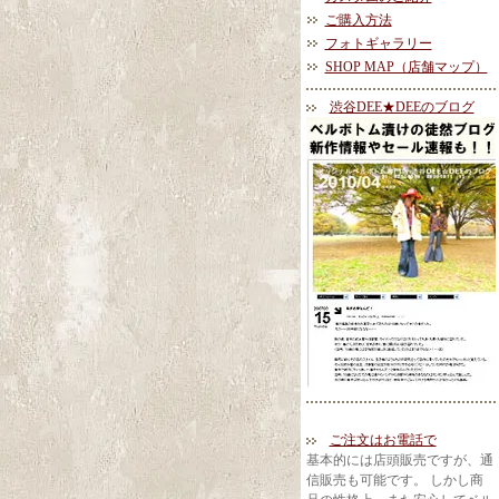
ご購入方法
フォトギャラリー
SHOP MAP（店舗マップ）
渋谷DEE★DEEのブログ
ご注文はお電話で
基本的には店頭販売ですが、通
信販売も可能です。 しかし商