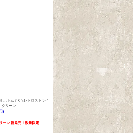
ルボトム７０’sレトロストライ
キグリーン
円)
グリーン 新発売！数量限定