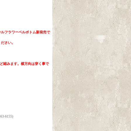
ウルフラワーベルボトム新発売で
ください。
ほど縮みます。横方向は穿く事で
6155)