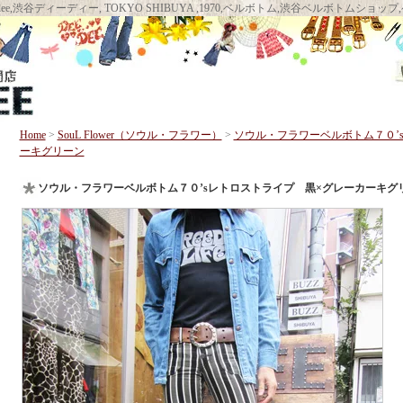
llbottom DEEDEE, deedee,渋谷ディーディー, TOKYO SHIBUYA ,1970,ベルボト
Home
>
SouL Flower（ソウル・フラワー）
>
ソウル・フラワーベルボトム７０’
ーキグリーン
ソウル・フラワーベルボトム７０’sレトロストライプ 黒×グレーカーキグ