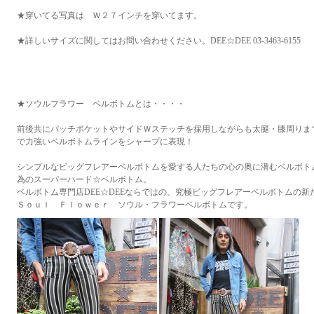
★穿いてる写真は Ｗ２７インチを穿いてます。
★詳しいサイズに関してはお問い合わせください。DEE☆DEE 03-3463-6155
★ソウルフラワー ベルボトムとは・・・・
前後共にパッチポケットやサイドＷステッチを採用しながらも太腿・膝周りま
で力強いベルボトムラインをシャープに表現！
シンプルなビッグフレアーベルボトムを愛する人たちの心の奥に潜むベルボト
為のスーパーハード☆ベルボトム。
ベルボトム専門店DEE☆DEEならではの、究極ビッグフレアーベルボトムの
Ｓｏｕｌ Ｆｌｏｗｅｒ ソウル・フラワーベルボトムです。