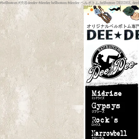
#bellbottom #渋谷deedee #deedee bellbottom #deedee ベルボトム,be