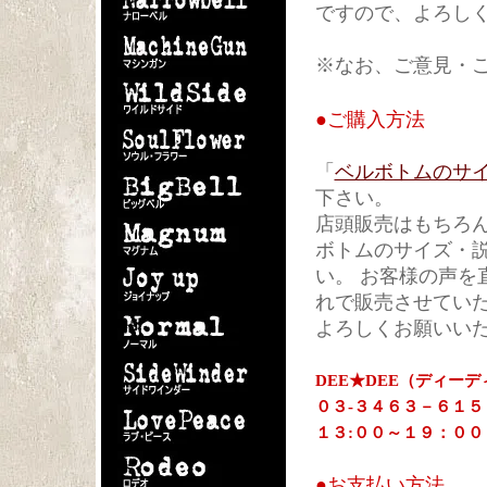
ですので、よろし
※なお、ご意見・
●
ご購入方法
「
ベルボトムのサ
下さい。
店頭販売はもちろん
ボトムのサイズ・
い。 お客様の声を
れで販売させてい
よろしくお願いい
DEE★DEE（ディーデ
０３-３４６３－６１５
１３:００～１９：００
●
お支払い方法