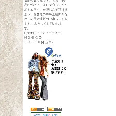
信販売も可能です。 しかし商
品の性格上、また安心してベル
ボトムライフを楽しんで頂ける
よう、お客様の声を直接聞きな
がらの電話通販のみ承っており
ます。 よろしくお願いしま
す。
DEE★DEE（ディーディー）
03-3463-6155
13:00～19:00(不定休)
www.
flick
r
.com