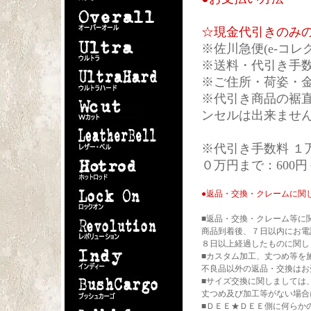
☆現金代引きのみ
※佐川急便(e-コ
※送料・代引き手
※ご住所・荷姿・
※代引き商品の裾
ンセルは出来ませ
※代引き手数料 １万円
０万円まで：600円
●
返品・交換・クレームに関
■返品・交換・クレーム等に
商品到着後、７日以内にお
８日以上経過したものに関し
■カスタム加工、丈つめ等を
不良品以外の返品・交換はお
■サイズ交換に関しましては
丈つめ及び加工等がない場合
■ＤＥＥ★ＤＥＥ側に何らか