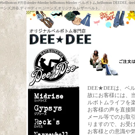
#bellbottom #渋谷deedee #deedee bellbottom #deedee ベルボトム,bellbot
ーンズ,渋谷,ディーディー,ジーンズ,オリジナル,レザーベルト,
DEE★DEEは、
故にお客様には、
ルボトムライフを
お客様の声を直接
メール等でのお取
りますので、お受
お客様との意識や