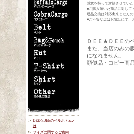
誠意を持って対処させていた
■ご購入頂いた商品に対して
返品交換は対応出来ませんの
■ご不安な点はお電話にて、
ＤＥＥ★ＤＥＥの
また、当店のみの
になれません。
類似品・コピー商
DEE☆DEEのベルボトムと
は
サイズに関するご案内